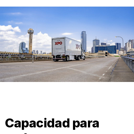
Item
3
of
3
Capacidad para