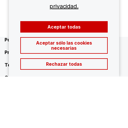
privacidad.
Quiero obtener una cotización de tarifa
Aceptar todas
Política de privacidad
Aceptar sólo las cookies
necesarias
Privacy Notice
Rechazar todas
Términos de uso
Contáctenos
Declaraciones prospectivas
Sala de prensa
Ubicaciones
Inversores